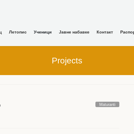
ц
Летопис
Ученици
Јавне набавке
Контакт
Распо
Projects
Maturanti
m