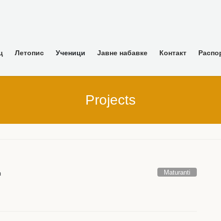
ц
Летопис
Ученици
Јавне набавке
Контакт
Распо
Projects
Maturanti
m