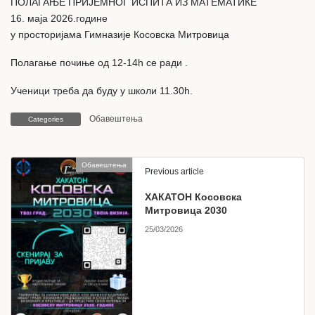
ПОЛАГАЊЕ ПРИЈЕМНОГ ИСПИТА ИЗ МАТЕМАТИКЕ
16. маја 2026.године
у просторијама Гимназије Косовска Митровица
Полагање почиње од 12-14h се ради .
Ученици треба да буду у школи 11.30h.
Обавештења
Categories
Обавештења
Previous article
ХАКАТОН Косовска
Митровица 2030
25/03/2026